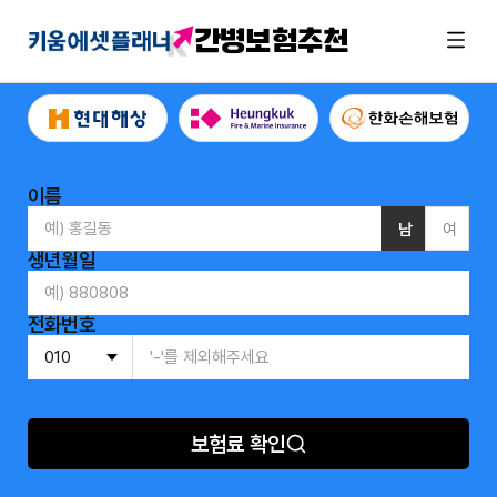
간병보험추천
이름
남
여
생년월일
전화번호
보험료 확인