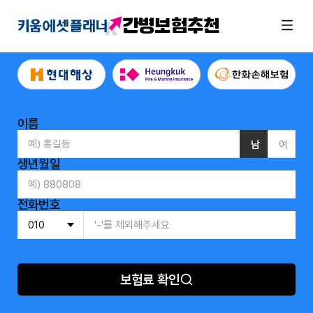
간병보험추천
이름
남
여
생년월일
전화번호
보험료 확인