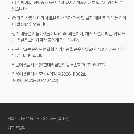
① 질병이력, 연령증가 등으로 가입이 거절되거나 보험료가 인상될 수
있습니다.
② 가입 상품에 따라 새로운 면책기간 적용 및 보장 제한 등 기타 불이익
이 발생할 수 있습니다.
상기 내용은 키움에셋플래너(주)의 의견이며, 계약 체결에 따른 이익 또
는 손실은 보험계약자 등에게 귀속됩니다.
※ 본 광고는 손해보험협회 심의기준을 준수하였으며, 유효기간은 심의
일로부터 1년입니다.
키움에셋플래너 (보험대리점협회 등록번호 2003058232)
키움에셋플래너 준법심의필 제2026-11362호
(2026.04.23~2027.04.22)
서울 강남구 영동대로 424, 5층 (06174)
대표 조용학